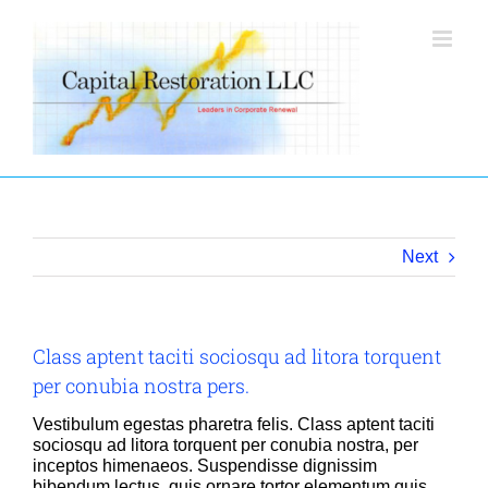
Skip
to
content
Next
Class aptent taciti sociosqu ad litora torquent
per conubia nostra pers.
Vestibulum egestas pharetra felis. Class aptent taciti
sociosqu ad litora torquent per conubia nostra, per
inceptos himenaeos. Suspendisse dignissim
bibendum lectus, quis ornare tortor elementum quis.