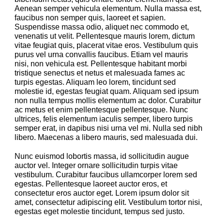
Aenean semper vehicula elementum. Nulla massa est,
faucibus non semper quis, laoreet et sapien.
Suspendisse massa odio, aliquet nec commodo et,
venenatis ut velit. Pellentesque mauris lorem, dictum
vitae feugiat quis, placerat vitae eros. Vestibulum quis
purus vel urna convallis faucibus. Etiam vel mauris
nisi, non vehicula est. Pellentesque habitant morbi
tristique senectus et netus et malesuada fames ac
turpis egestas. Aliquam leo lorem, tincidunt sed
molestie id, egestas feugiat quam. Aliquam sed ipsum
non nulla tempus mollis elementum ac dolor. Curabitur
ac metus et enim pellentesque pellentesque. Nunc
ultrices, felis elementum iaculis semper, libero turpis
semper erat, in dapibus nisi urna vel mi. Nulla sed nibh
libero. Maecenas a libero mauris, sed malesuada dui.
Nunc euismod lobortis massa, id sollicitudin augue
auctor vel. Integer ornare sollicitudin turpis vitae
vestibulum. Curabitur faucibus ullamcorper lorem sed
egestas. Pellentesque laoreet auctor eros, et
consectetur eros auctor eget. Lorem ipsum dolor sit
amet, consectetur adipiscing elit. Vestibulum tortor nisi,
egestas eget molestie tincidunt, tempus sed justo.